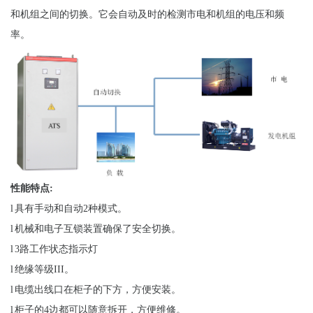
和机组之间的切换。它会自动及时的检测市电和机组的电压和频
率。
性能特点
:
l
具有手动和自动
2
种模式。
l
机械和电子互锁装置确保了安全切换。
l
3
路工作状态指示灯
l
绝缘等级
III
。
l
电缆出线口在柜子的下方，方便安装。
l
柜子的
4
边都可以随意拆开，方便维修。